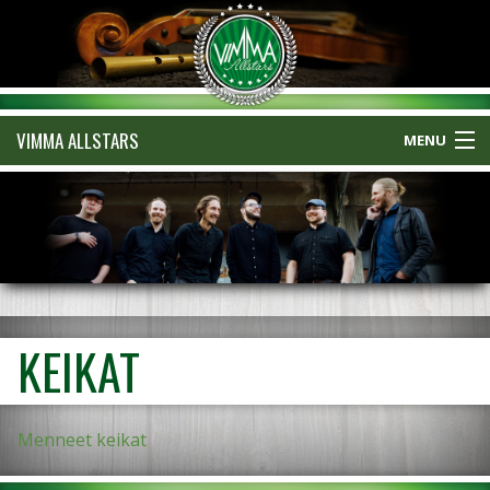
VIMMA ALLSTARS
MENU
YHTYE
SOME
MUSIIKKI
KEIKAT
KEIKAT
KUVAT
Menneet keikat
VIDEOT